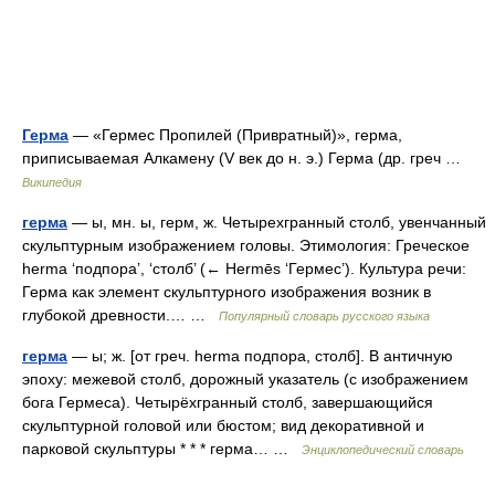
Герма
— «Гермес Пропилей (Привратный)», герма,
приписываемая Алкамену (V век до н. э.) Герма (др. греч …
Википедия
герма
— ы, мн. ы, герм, ж. Четырехгранный столб, увенчанный
скульптурным изображением головы. Этимология: Греческое
herma ‘подпора’, ‘столб’ (← Hermēs ‘Гермес’). Культура речи:
Герма как элемент скульптурного изображения возник в
глубокой древности.… …
Популярный словарь русского языка
герма
— ы; ж. [от греч. herma подпора, столб]. В античную
эпоху: межевой столб, дорожный указатель (с изображением
бога Гермеса). Четырёхгранный столб, завершающийся
скульптурной головой или бюстом; вид декоративной и
парковой скульптуры * * * герма… …
Энциклопедический словарь