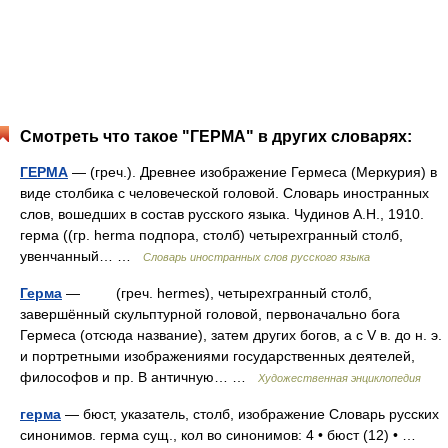
Смотреть что такое "ГЕРМА" в других словарях:
ГЕРМА
— (греч.). Древнее изображение Гермеса (Меркурия) в
виде столбика с человеческой головой. Словарь иностранных
слов, вошедших в состав русского языка. Чудинов А.Н., 1910.
герма ((гр. herma подпора, столб) четырехгранный столб,
увенчанный… …
Словарь иностранных слов русского языка
Герма
— (греч. hermes), четырехгранный столб,
завершённый скульптурной головой, первоначально бога
Гермеса (отсюда название), затем других богов, а с V в. до н. э.
и портретными изображениями государственных деятелей,
философов и пр. В античную… …
Художественная энциклопедия
герма
— бюст, указатель, столб, изображение Словарь русских
синонимов. герма сущ., кол во синонимов: 4 • бюст (12) • …