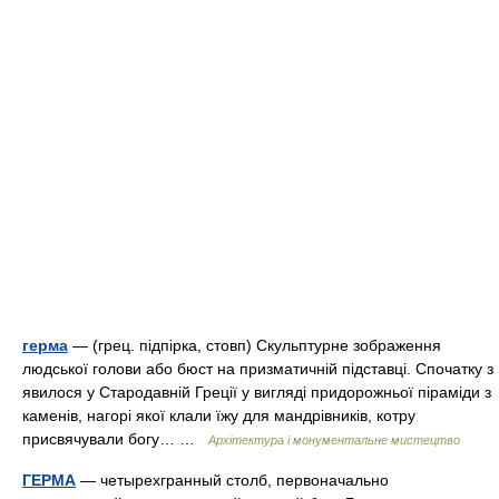
герма
— (грец. підпірка, стовп) Скульптурне зображення
людської голови або бюст на призматичній підставці. Спочатку з
явилося у Стародавній Греції у вигляді придорожньої піраміди з
каменів, нагорі якої клали їжу для мандрівників, котру
присвячували богу… …
Архітектура і монументальне мистецтво
ГЕРМА
— четырехгранный столб, первоначально