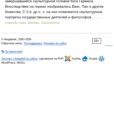
завершавшийся скульптурной головой бога Гермеса.
Впоследствии на гермах изображались Вакх, Пан и другие
божества. С V в. до н. э. на них появляются скульптурные
портреты государственных деятелей и философов.… …
Символы, знаки, эмблемы. Энциклопедия
© Академик, 2000-2026
18+
Обратная связь:
Техподдержка
,
Реклама на сайте
👣 Путешествия
Экспорт словарей на сайты
, сделанные на PHP,
Joomla,
Drupal,
WordPress, MODx.